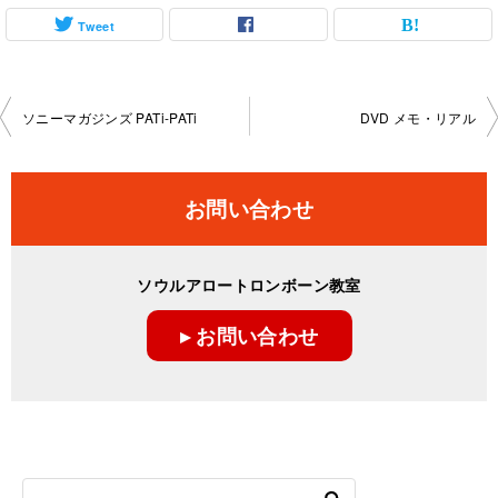
Tweet
投
ソニーマガジンズ PATi-PATi
DVD メモ・リアル
稿
ナ
お問い合わせ
ビ
ゲ
ソウルアロートロンボーン教室
ー
▸ お問い合わせ
シ
ョ
ン