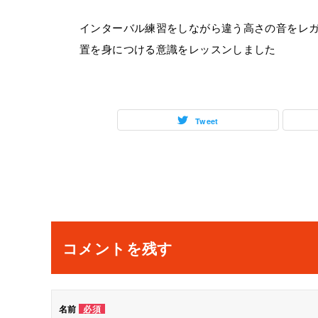
インターバル練習をしながら違う高さの音をレ
置を身につける意識をレッスンしました
Tweet
投
稿
ナ
コメントを残す
ビ
ゲ
名前
必須