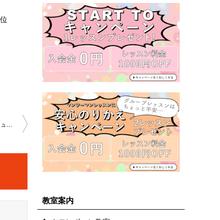
の位
「アーティキュレーションへの意識とタンギングのシラブル〜 エチュード編」溝の口教室 2023-1-29­-­no0020-1079
教室案内