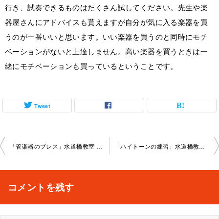
行き、試奏できるものはたくさん試してください。先生や楽
器屋さんにアドバイスも貰えますが自分が気に入る楽器を買
うのが一番いいと思います。いい楽器を買うのと同時にモチ
ベーションがないと上達しません。高い楽器を買うときは一
緒にモチベーションも買っているということです。
Tweet
投
「管楽器のブレス」水道橋教室 2024-8-18-no0045
「ハイトーンの練習」水道橋教室 2024-8-22-no0045
稿
ナ
コメントを残す
ビ