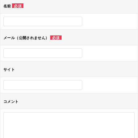
ゲ
名前
必須
ー
シ
ョ
メール（公開されません）
必須
ン
サイト
コメント