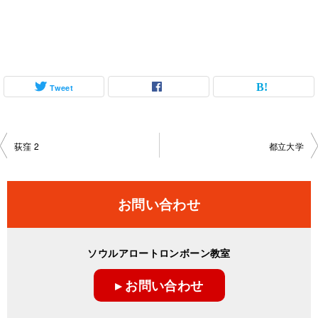
Tweet
投
荻窪 2
都立大学
稿
ナ
お問い合わせ
ビ
ゲ
ソウルアロートロンボーン教室
ー
▸ お問い合わせ
シ