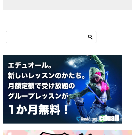
シ
ョ
ン