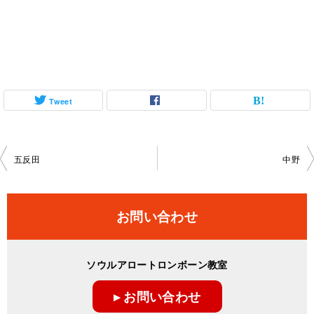
Tweet
投
五反田
中野
稿
ナ
お問い合わせ
ビ
ゲ
ソウルアロートロンボーン教室
ー
▸ お問い合わせ