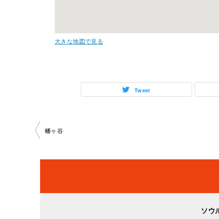
大きな地図で見る
Tweet
投
幡ヶ谷
稿
ナ
ビ
ソウ
ゲ