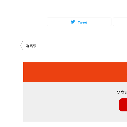
Tweet
投
群馬県
稿
ナ
ビ
ソウ
ゲ
ー
シ