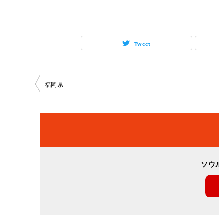
Tweet
投
福岡県
稿
ナ
ビ
ソウ
ゲ
ー
シ