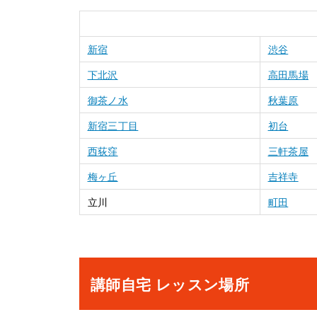
新宿
渋谷
下北沢
高田馬場
御茶ノ水
秋葉原
新宿三丁目
初台
西荻窪
三軒茶屋
梅ヶ丘
吉祥寺
立川
町田
講師自宅 レッスン場所