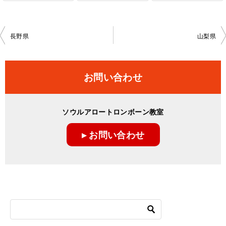
投
長野県
山梨県
稿
ナ
お問い合わせ
ビ
ゲ
ソウルアロートロンボーン教室
ー
▸ お問い合わせ
シ
ョ
ン