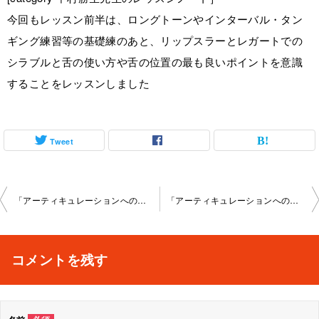
今回もレッスン前半は、ロングトーンやインターバル・タン
ギング練習等の基礎練のあと、リップスラーとレガートでの
シラブルと舌の使い方や舌の位置の最も良いポイントを意識
することをレッスンしました
Tweet
投
「アーティキュレーションへの意識とタンギングでの舌の使い 方とシラブル〜エチュード編」溝の口教室 2023-12-16no0020-1079
「アーティキュレーションへの意識とタンギングでの舌の使い 方とシラブル〜エチュード編」溝の口教室 2024-2-18no0020-1079
稿
ナ
コメントを残す
ビ
ゲ