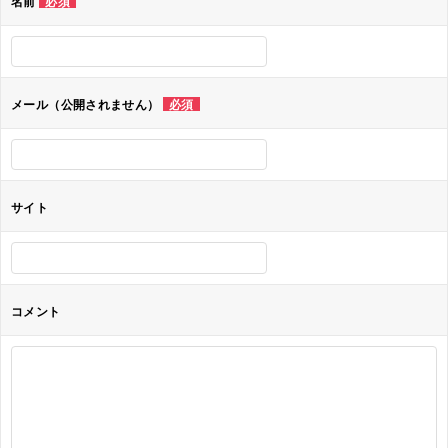
名前
必須
ー
シ
ョ
メール（公開されません）
必須
ン
サイト
コメント